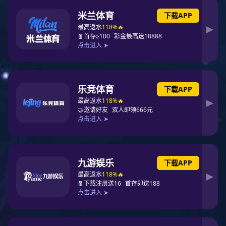
关键词：
考斯特
车型展示
班车租赁
别克商务
考斯特系列
全顺系列
商务租车
奥迪
别克
帕萨特
旅游租车
别克系列