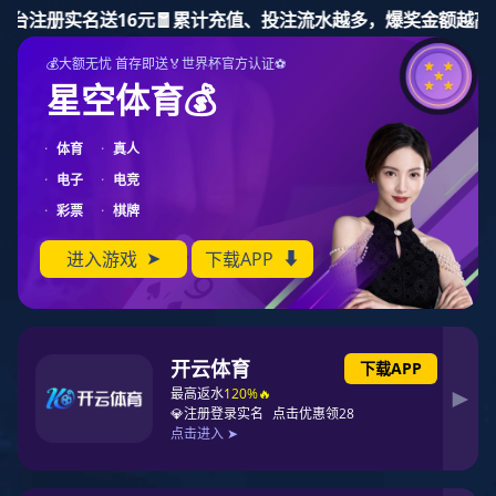
九游会·(j9)官方网站-登录入口
您好，欢迎光临上海商务租车公司|上海旅游大巴租赁|上海班
车租赁公司！
设为九游会·(j9)官方网站-登录入口
|
加入收藏
网站九游会·(j9)官方网站-登录入口
关于AG九游会官方入口
车型展示
服务项目
精品展示
新闻动态
联系AG九游会官方入口
企业优势
精品租车
＊新活动