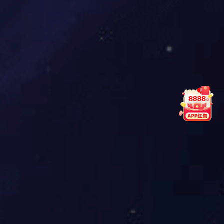
巴系列
品牌：
全部
大巴
大巴系列
查看更多