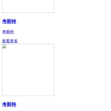
考斯特
考斯特
查看更多
考斯特