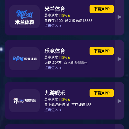
关键词：
考斯特
车型展示
班车租赁
别克商务
考斯特系列
全顺系列
商务租车
奥迪
别克
帕萨特
旅游租车
别克系列