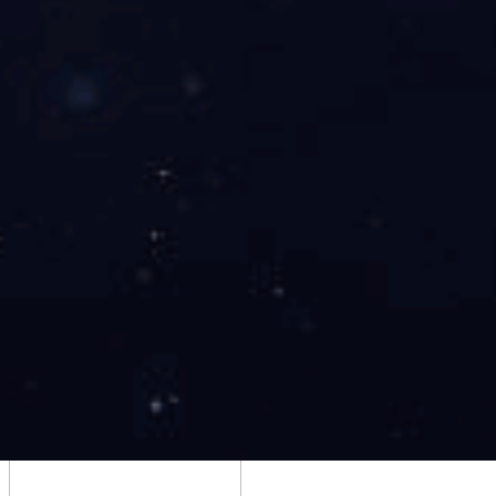
考斯特
考斯特
查看更多