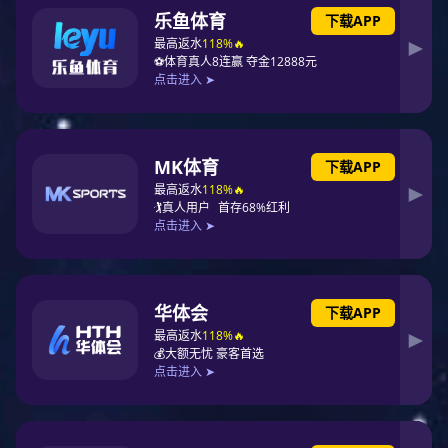
福特全顺
考斯特
大巴系列
上海包车
福特全顺
考斯特
别克
新品展示
产品名称