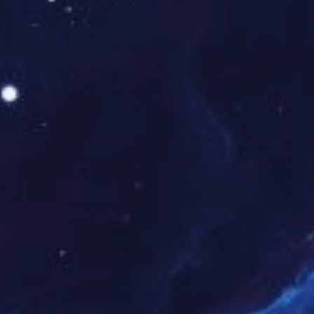
考斯特
大巴
大巴系列