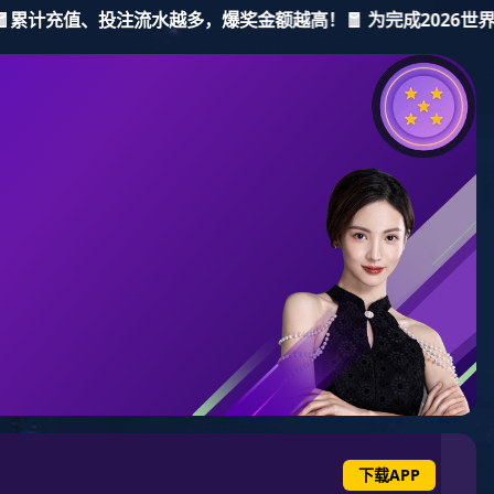
车租赁公司！