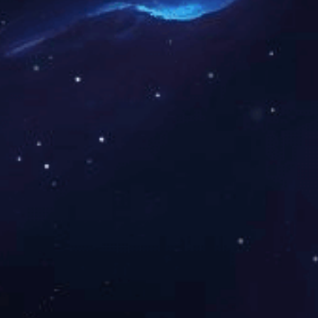
商务车系列
联系AG九游会官方入口
电话号码：
021-69893008
手机号码：
13122570965
手机号码：
13040634556
地址：
上海市嘉定区曹安公路威隆大厦1718号609室
精品展示
您的位置：
九游会·(j9)官方网站-登录入口
>>
>>
宝马7系
宝马7系