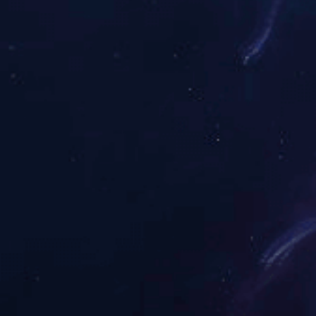
轿车系列
商务车系列