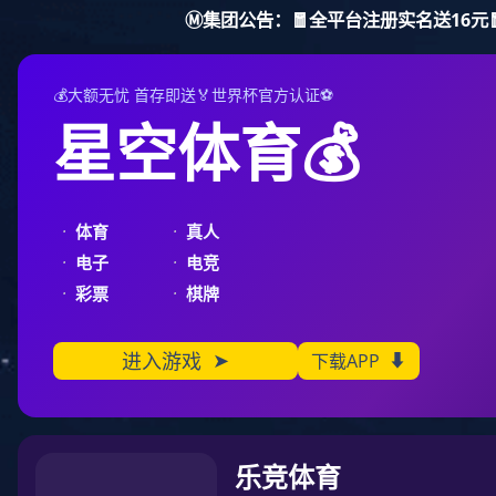
九游会·(j9)官方网站-登录入口
您好，欢迎光临上海商务租车公司|上海旅游大巴租赁|上海班
设为九游会·(j9)官方网站-登录入口
|
加入收藏
网站九游会·(j9)官方网站-登录入口
关于AG九游会官方入口
车型展示
服务项目
精品展示
新闻动态
联系AG九游会官方入口
企业优势
精品租车
＊新活动
关键词：